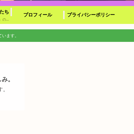
たち
プロフィール
プライバシーポリシー
『キラリと輝く演劇たち』の総合索引です。劇団の種類・形態（劇団・小劇団等）ごとに分類されたカテゴリーから記事をたどれるほか、作品名による索引頁もご用意しております。気になる作品や視聴体験から、目的の記事を見付け易くまとめています。
ています。
しみ。
す。