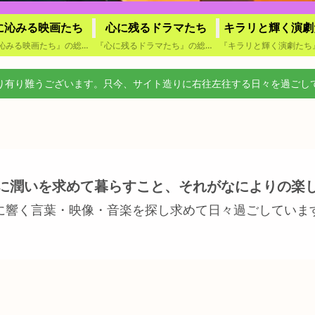
に沁みる映画たち
心に残るドラマたち
キラリと輝く演劇
『心に沁みる映画たち』の総合索引です。鑑賞方法（購入・映画館・試写会・レンタル・TV・番外編）ごとに分類されたカテゴリーから記事をたどれるほか、作品名による索引頁もご用意しています。気になる作品や観賞体験から、目的の記事を見付け易くまとめています。
『心に残るドラマたち』の総合索引です。放送回数（単発ドラマ・連続ドラマ）ごとに分類されたカテゴリーから記事をたどれるほか、作品名による索引頁もご用意しております。気になる作品や視聴体験から、目的の記事を見付け易くまとめています。
り有り難うございます。只今、サイト造りに右往左往する日々を過ごし
に潤いを求めて暮らすこと、それがなによりの楽
に響く言葉・映像・音楽を探し求めて日々過ごしていま