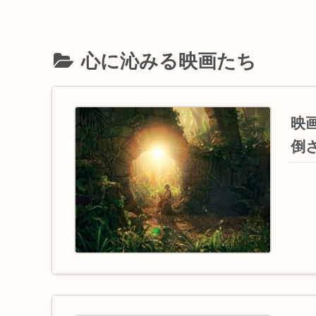
心に沁みる映画たち
映
倒