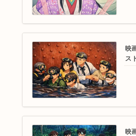
映
ス
映