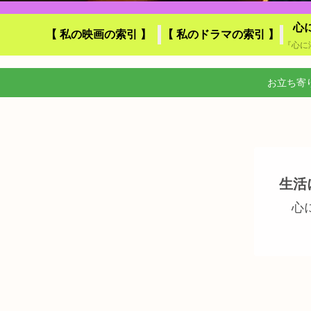
心
【 私の映画の索引 】
【 私のドラマの索引 】
お立ち寄
生活
心