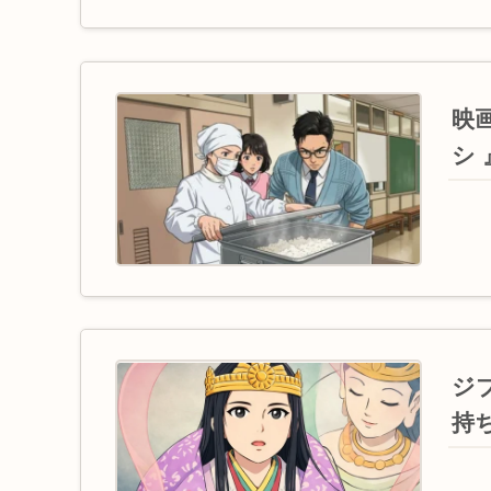
映画
シ
ジ
持