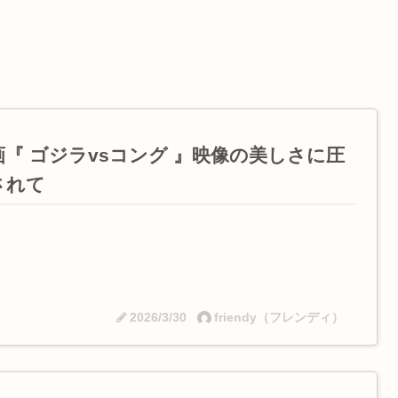
画『 ゴジラvsコング 』映像の美しさに圧
されて
2026/3/30
friendy（フレンディ）