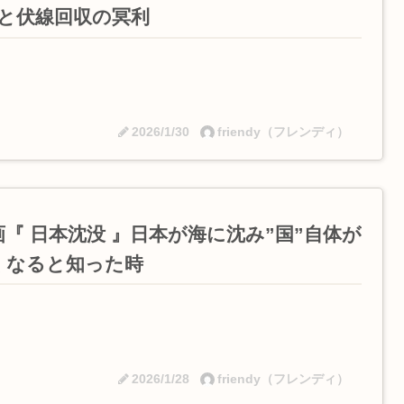
”と伏線回収の冥利
2026/1/30
friendy（フレンディ）
画『 日本沈没 』日本が海に沈み”国”自体が
くなると知った時
2026/1/28
friendy（フレンディ）