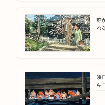
静か
れ
映
キ 