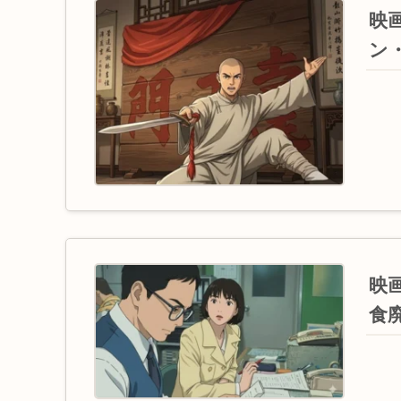
映
ン
映画
食