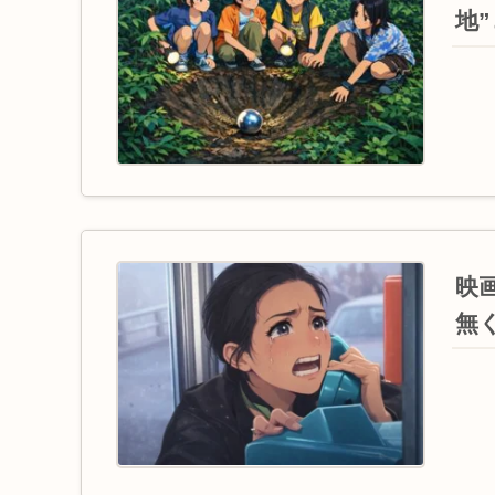
地
映
無