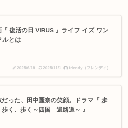
『 復活の日 VIRUS 』ライフ イズ ワン
フルとは
2025/6/19
2025/11/1
friendy（フレンディ）
敵だった、田中麗奈の笑顔。ドラマ『 歩
、歩く、歩く～四国 遍路道～ 』