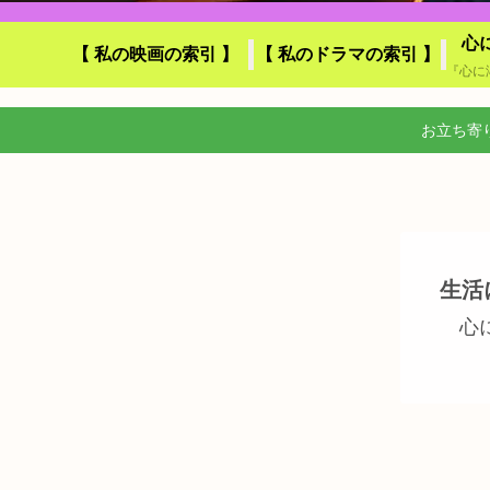
心
【 私の映画の索引 】
【 私のドラマの索引 】
お立ち寄
生活
心