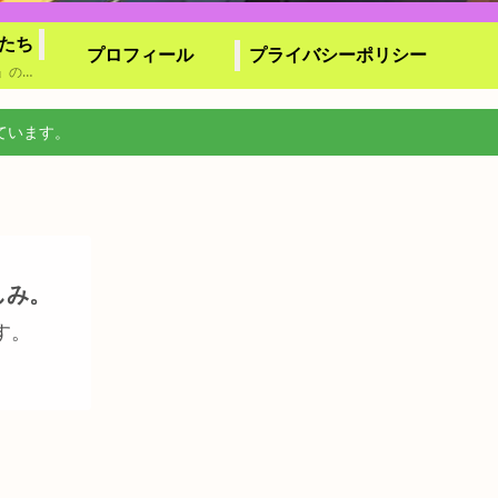
たち
プロフィール
プライバシーポリシー
『キラリと輝く演劇たち』の総合索引です。劇団の種類・形態（劇団・小劇団等）ごとに分類されたカテゴリーから記事をたどれるほか、作品名による索引頁もご用意しております。気になる作品や視聴体験から、目的の記事を見付け易くまとめています。
ています。
しみ。
す。