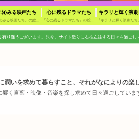
に沁みる映画たち
心に残るドラマたち
キラリと輝く演劇
『心に沁みる映画たち』の総合索引です。鑑賞方法（購入・映画館・試写会・レンタル・TV・番外編）ごとに分類されたカテゴリーから記事をたどれるほか、作品名による索引頁もご用意しています。気になる作品や観賞体験から、目的の記事を見付け易くまとめています。
『心に残るドラマたち』の総合索引です。放送回数（単発ドラマ・連続ドラマ）ごとに分類されたカテゴリーから記事をたどれるほか、作品名による索引頁もご用意しております。気になる作品や視聴体験から、目的の記事を見付け易くまとめています。
り有り難うございます。只今、サイト造りに右往左往する日々を過ごし
に潤いを求めて暮らすこと、それがなによりの楽
に響く言葉・映像・音楽を探し求めて日々過ごしていま