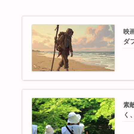
映画
ダ
素
く