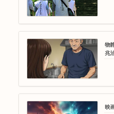
物
兆治
映